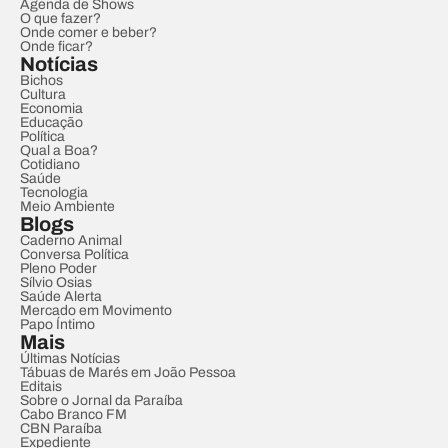
Agenda de Shows
O que fazer?
Onde comer e beber?
Onde ficar?
Notícias
Bichos
Cultura
Economia
Educação
Política
Qual a Boa?
Cotidiano
Saúde
Tecnologia
Meio Ambiente
Blogs
Caderno Animal
Conversa Política
Pleno Poder
Sílvio Osias
Saúde Alerta
Mercado em Movimento
Papo Íntimo
Mais
Últimas Notícias
Tábuas de Marés em João Pessoa
Editais
Sobre o Jornal da Paraíba
Cabo Branco FM
CBN Paraíba
Expediente