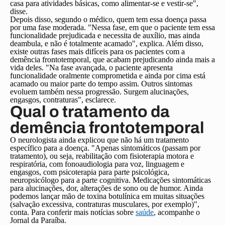
casa para atividades básicas, como alimentar-se e vestir-se",
disse.
Depois disso, segundo o médico, quem tem essa doença passa
por uma fase moderada. "Nessa fase, em que o paciente tem essa
funcionalidade prejudicada e necessita de auxílio, mas ainda
deambula, e não é totalmente acamado", explica. Além disso,
existe outras fases mais difíceis para os pacientes com a
demência frontotemporal, que acabam prejudicando ainda mais a
vida deles. "Na fase avançada, o paciente apresenta
funcionalidade oralmente comprometida e ainda por cima está
acamado ou maior parte do tempo assim. Outros sintomas
evoluem também nessa progressão. Surgem alucinações,
engasgos, contraturas", esclarece.
Qual o tratamento da
demência frontotemporal
O neurologista ainda explicou que não há um tratamento
específico para a doença. "Apenas sintomáticos (passam por
tratamento), ou seja, reabilitação com fisioterapia motora e
respiratória, com fonoaudiologia para voz, linguagem e
engasgos, com psicoterapia para parte psicológica,
neuropsicólogo para a parte cognitiva. Medicações sintomáticas
para alucinações, dor, alterações de sono ou de humor. Ainda
podemos lançar mão de toxina botulínica em muitas situações
(salvação excessiva, contraturas musculares, por exemplo)",
conta. Para conferir mais notícias sobre
saúde
, acompanhe o
Jornal da Paraíba.