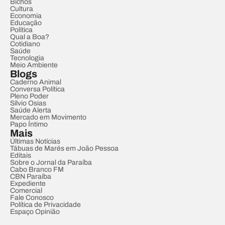
Bichos
Cultura
Economia
Educação
Política
Qual a Boa?
Cotidiano
Saúde
Tecnologia
Meio Ambiente
Blogs
Caderno Animal
Conversa Política
Pleno Poder
Sílvio Osias
Saúde Alerta
Mercado em Movimento
Papo Íntimo
Mais
Últimas Notícias
Tábuas de Marés em João Pessoa
Editais
Sobre o Jornal da Paraíba
Cabo Branco FM
CBN Paraíba
Expediente
Comercial
Fale Conosco
Política de Privacidade
Espaço Opinião