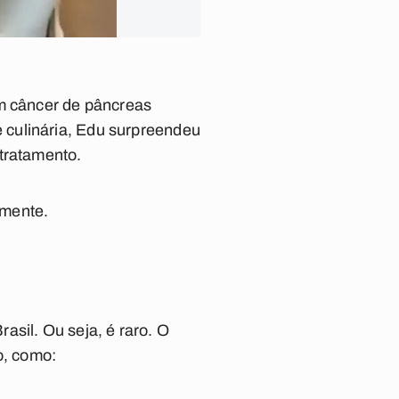
om câncer de pâncreas
 culinária, Edu surpreendeu
 tratamento.
amente.
asil. Ou seja, é raro. O
o, como: