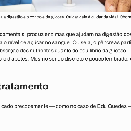
a digestão e o controle da glicose. Cuidar dele é cuidar da vida!. Chor
ndamentais: produz enzimas que ajudam na digestão do
la o nível de açúcar no sangue. Ou seja, o pâncreas part
bsorção dos nutrientes quanto do equilíbrio da glicos
o diabetes. Mesmo sendo discreto e pouco lembrado, e
 tratamento
ticado precocemente — como no caso de Edu Guedes —