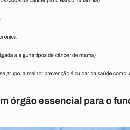
ários casos de câncer pancreático na família)
s
 crônica
gada a alguns tipos de câncer de mama)
se grupo, a melhor prevenção é cuidar da saúde como u
um órgão essencial para o fu