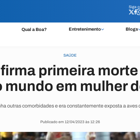
Siga 
Siga 
Entretenimento
Blogs
Qual a Boa?
SAÚDE
irma primeira morte 
no mundo em mulher d
inha outras comorbidades e era constantemente exposta a aves d
Publicado em 12/04/2023 às 12:26