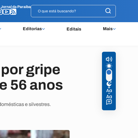
o
o
Jornal da Paraíba
Jornal da Paraíba
Editorias
Mais
Editais
por gripe
e 56 anos
omésticas e silvestres.