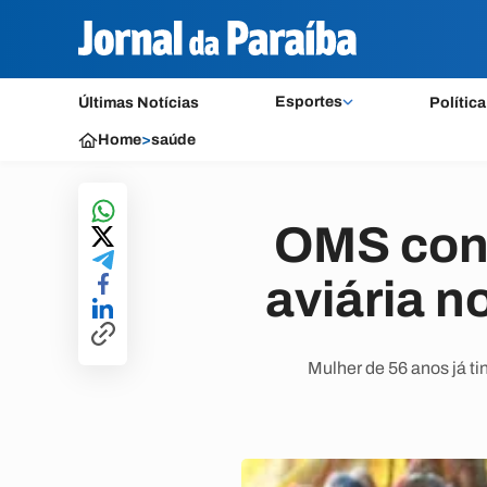
Esportes
Últimas Notícias
Política
Home
>
saúde
OMS conf
aviária 
Mulher de 56 anos já t