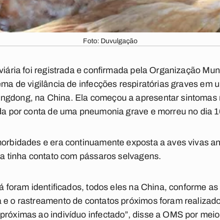
Foto: Duvulgação
aviária foi registrada e confirmada pela Organização M
tema de vigilância de infecções respiratórias graves em
ngdong, na China. Ela começou a apresentar sintomas n
zada por conta de uma pneumonia grave e morreu no dia
morbidades e era continuamente exposta a aves vivas ant
la
tinha contato com pássaros selvagens.
 já foram identificados, todos eles na China, conforme
a e o rastreamento de contatos próximos foram realiza
próximas ao indivíduo infectado”, disse a OMS por mei