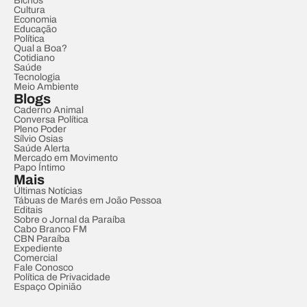
Bichos
Cultura
Economia
Educação
Política
Qual a Boa?
Cotidiano
Saúde
Tecnologia
Meio Ambiente
Blogs
Caderno Animal
Conversa Política
Pleno Poder
Sílvio Osias
Saúde Alerta
Mercado em Movimento
Papo Íntimo
Mais
Últimas Notícias
Tábuas de Marés em João Pessoa
Editais
Sobre o Jornal da Paraíba
Cabo Branco FM
CBN Paraíba
Expediente
Comercial
Fale Conosco
Política de Privacidade
Espaço Opinião