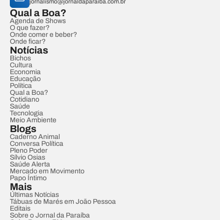
jornalismo@jornaldaparaiba.com.br
Qual a Boa?
Agenda de Shows
O que fazer?
Onde comer e beber?
Onde ficar?
Notícias
Bichos
Cultura
Economia
Educação
Política
Qual a Boa?
Cotidiano
Saúde
Tecnologia
Meio Ambiente
Blogs
Caderno Animal
Conversa Política
Pleno Poder
Sílvio Osias
Saúde Alerta
Mercado em Movimento
Papo Íntimo
Mais
Últimas Notícias
Tábuas de Marés em João Pessoa
Editais
Sobre o Jornal da Paraíba