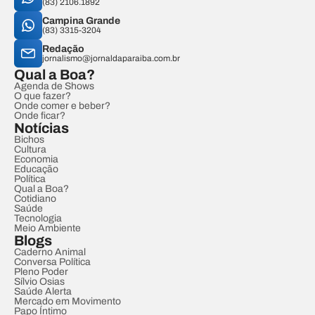
(83) 2106.1892
Campina Grande
(83) 3315-3204
Redação
jornalismo@jornaldaparaiba.com.br
Qual a Boa?
Agenda de Shows
O que fazer?
Onde comer e beber?
Onde ficar?
Notícias
Bichos
Cultura
Economia
Educação
Política
Qual a Boa?
Cotidiano
Saúde
Tecnologia
Meio Ambiente
Blogs
Caderno Animal
Conversa Política
Pleno Poder
Sílvio Osias
Saúde Alerta
Mercado em Movimento
Papo Íntimo