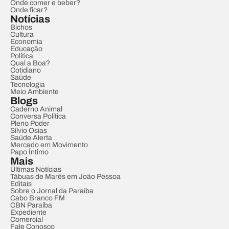
Onde comer e beber?
Onde ficar?
Notícias
Bichos
Cultura
Economia
Educação
Política
Qual a Boa?
Cotidiano
Saúde
Tecnologia
Meio Ambiente
Blogs
Caderno Animal
Conversa Política
Pleno Poder
Sílvio Osias
Saúde Alerta
Mercado em Movimento
Papo Íntimo
Mais
Últimas Notícias
Tábuas de Marés em João Pessoa
Editais
Sobre o Jornal da Paraíba
Cabo Branco FM
CBN Paraíba
Expediente
Comercial
Fale Conosco