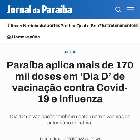
Esportes
Entretenimento
Bl
Últimas Notícias
Política
Qual a Boa?
Home
>
saúde
SAÚDE
Paraíba aplica mais de 170
mil doses em ‘Dia D’ de
vacinação contra Covid-
19 e Influenza
Dia ‘D’ de vacinação também contou com a vacinas do
calendário de rotina.
Publicado em 20/05/2023 às 20:34