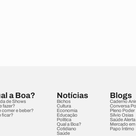
al a Boa?
Notícias
Blogs
da de Shows
Bichos
Caderno Ani
e fazer?
Cultura
Conversa Pol
 comer e beber?
Economia
Pleno Poder
 ficar?
Educação
Sílvio Osias
Política
Saúde Alerta
Qual a Boa?
Mercado em
Cotidiano
Papo Íntimo
Saúde