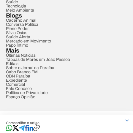
Saúde
Tecnologia
Meio Ambiente
Blogs
Caderno Animal
Conversa Política
Pleno Poder
Sílvio Osias
Saúde Alerta
Mercado em Movimento
Papo Íntimo
Mais
Últimas Notícias
Tábuas de Marés em João Pessoa
Editais
Sobre o Jornal da Paraíba
Cabo Branco FM
CBN Paraíba
Expediente
Comercial
Fale Conosco
Política de Privacidade
Espaço Opinião
© REDE PARAÍBA DE COMUNICAÇÃO
Compartilhe o artigo
Developed by
Designed by