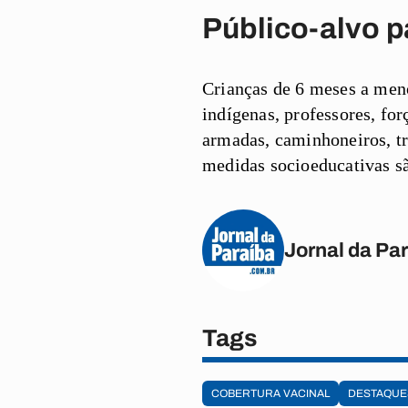
Público-alvo p
Crianças de 6 meses a meno
indígenas, professores, for
armadas, caminhoneiros, tr
medidas socioeducativas sã
Jornal da Pa
Tags
COBERTURA VACINAL
DESTAQUE