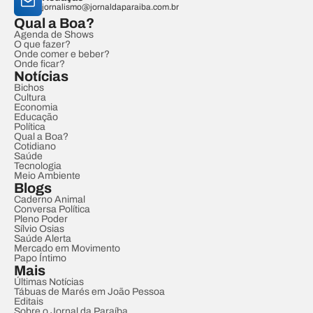
jornalismo@jornaldaparaiba.com.br
Qual a Boa?
Agenda de Shows
O que fazer?
Onde comer e beber?
Onde ficar?
Notícias
Bichos
Cultura
Economia
Educação
Política
Qual a Boa?
Cotidiano
Saúde
Tecnologia
Meio Ambiente
Blogs
Caderno Animal
Conversa Política
Pleno Poder
Sílvio Osias
Saúde Alerta
Mercado em Movimento
Papo Íntimo
Mais
Últimas Notícias
Tábuas de Marés em João Pessoa
Editais
Sobre o Jornal da Paraíba