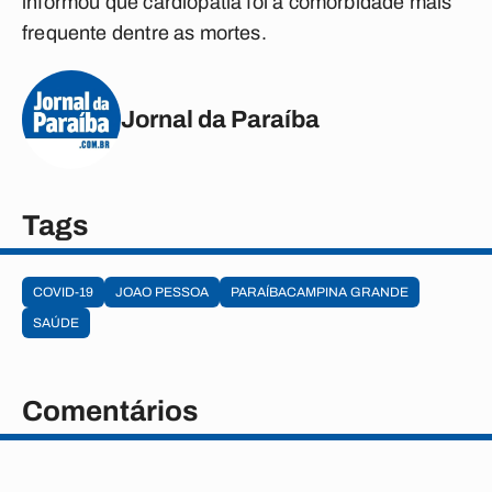
informou que cardiopatia foi a comorbidade mais
frequente dentre as mortes.
Jornal da Paraíba
Tags
COVID-19
JOAO PESSOA
PARAÍBACAMPINA GRANDE
SAÚDE
Comentários