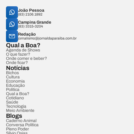
João Pessoa
(83) 2106.1892
Campina Grande
(83) 3315-3204
Redação
jornalismo@jornaldaparaiba.com.br
Qual a Boa?
Agenda de Shows
O que fazer?
Onde comer e beber?
Onde ficar?
Notícias
Bichos
Cultura
Economia
Educação
Política
Qual a Boa?
Cotidiano
Saúde
Tecnologia
Meio Ambiente
Blogs
Caderno Animal
Conversa Política
Pleno Poder
Sílvio Osias