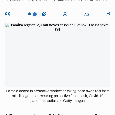
Publicado em 09/12/2022 às 18:12 | Atualizado em 22/06/2023 às 13:58
Female doctor in protective workwear taking nose swab test from
middle aged man wearing protective face mask, Covid-19
pandemic outbreak. Getty Images