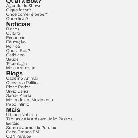
Qual a Boa?
Agenda de Shows
O que fazer?
Onde comer e beber?
Onde ficar?
Notícias
Bichos
Cultura
Economia
Educação
Política
Qual a Boa?
Cotidiano
Saúde
Tecnologia
Meio Ambiente
Blogs
Caderno Animal
Conversa Política
Pleno Poder
Sílvio Osias
Saúde Alerta
Mercado em Movimento
Papo Íntimo
Mais
Últimas Notícias
Tábuas de Marés em João Pessoa
Editais
Sobre o Jornal da Paraíba
Cabo Branco FM
CBN Paraíba