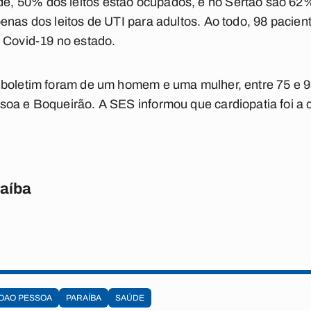
 50% dos leitos estão ocupados, e no Sertão são 62%
enas dos leitos de UTI para adultos. Ao todo, 98 pacien
 Covid-19 no estado.
 boletim foram de um homem e uma mulher, entre 75 e 9
soa e Boqueirão. A SES informou que cardiopatia foi a
raíba
OAO PESSOA
PARAÍBA
SAÚDE