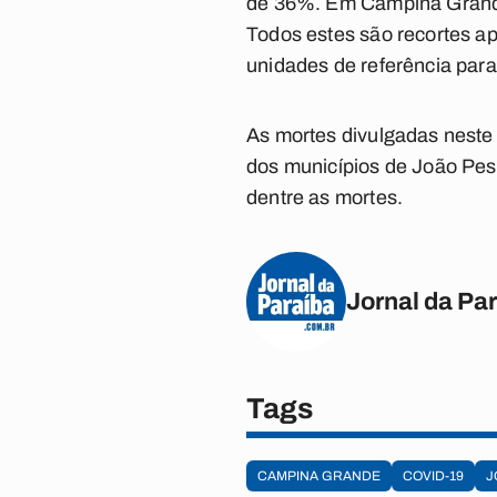
de 36%. Em Campina Grande,
Todos estes são recortes ap
unidades de referência para
As mortes divulgadas neste
dos municípios de João Pes
dentre as mortes.
Jornal da Pa
Tags
CAMPINA GRANDE
COVID-19
J