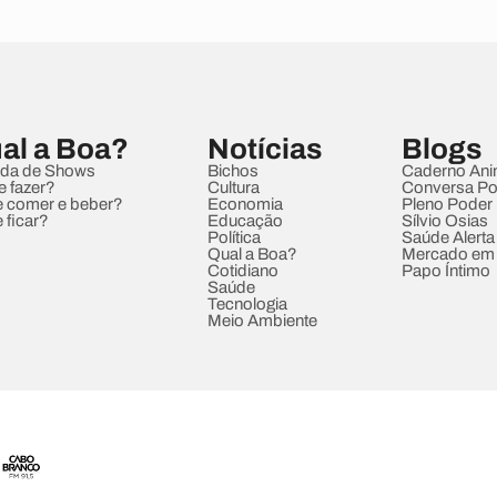
al a Boa?
Notícias
Blogs
da de Shows
Bichos
Caderno Ani
e fazer?
Cultura
Conversa Pol
 comer e beber?
Economia
Pleno Poder
 ficar?
Educação
Sílvio Osias
Política
Saúde Alerta
Qual a Boa?
Mercado em
Cotidiano
Papo Íntimo
Saúde
Tecnologia
Meio Ambiente