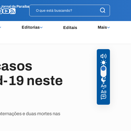
o
o
Jornal da Paraíba
Jornal da Paraíba
Editorias
Mais
Editais
casos
d-19 neste
nternações e duas mortes nas