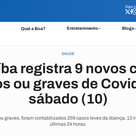
Siga 
Siga 
Entretenimento
Blogs
Qual a Boa?
SAÚDE
íba registra 9 novos 
 ou graves de Covi
sábado (10)
 graves, foram contabilizados 259 casos leves da doença, 13 i
últimas 24 horas.