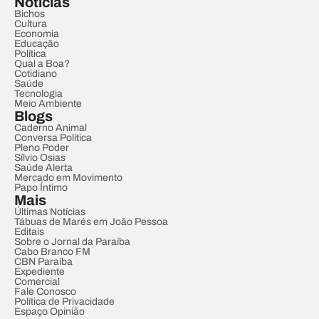
Notícias
Bichos
Cultura
Economia
Educação
Política
Qual a Boa?
Cotidiano
Saúde
Tecnologia
Meio Ambiente
Blogs
Caderno Animal
Conversa Política
Pleno Poder
Sílvio Osias
Saúde Alerta
Mercado em Movimento
Papo Íntimo
Mais
Últimas Notícias
Tábuas de Marés em João Pessoa
Editais
Sobre o Jornal da Paraíba
Cabo Branco FM
CBN Paraíba
Expediente
Comercial
Fale Conosco
Política de Privacidade
Espaço Opinião