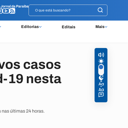
o
o
Jornal da Paraíba
Jornal da Paraíba
Editorias
Mais
Editais
ovos casos
d-19 nesta
 nas últimas 24 horas.