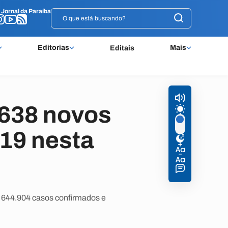
o
o
Jornal da Paraíba
Jornal da Paraíba
Editorias
Mais
Editais
.638 novos
-19 nesta
i 644.904 casos confirmados e