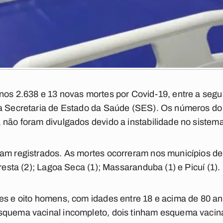
nos 2.638 e 13 novas mortes por Covid-19, entre a segun
da Secretaria de Estado da Saúde (SES). Os números do
 não foram divulgados devido a instabilidade no sistema
ram registrados. As mortes ocorreram nos municípios d
oresta (2); Lagoa Seca (1); Massaranduba (1) e Picuí (1).
res e oito homens, com idades entre 18 e acima de 80 a
squema vacinal incompleto, dois tinham esquema vacin