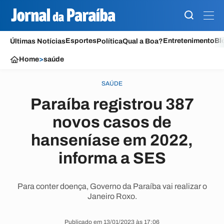
Esportes
Entretenimento
Bl
Últimas Notícias
Política
Qual a Boa?
Home
>
saúde
SAÚDE
Paraíba registrou 387
novos casos de
hanseníase em 2022,
informa a SES
Para conter doença, Governo da Paraíba vai realizar o
Janeiro Roxo.
Publicado em 13/01/2023 às 17:06