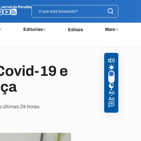
o
o
Jornal da Paraíba
Jornal da Paraíba
Editorias
Mais
Editais
Covid-19 e
nça
 últimas 24 horas.