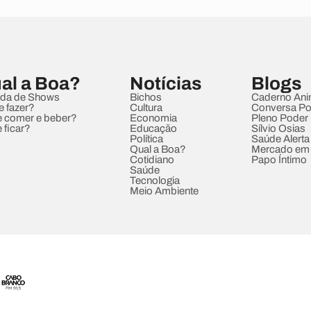
al a Boa?
Notícias
Blogs
da de Shows
Bichos
Caderno Ani
e fazer?
Cultura
Conversa Pol
 comer e beber?
Economia
Pleno Poder
 ficar?
Educação
Sílvio Osias
Política
Saúde Alerta
Qual a Boa?
Mercado em
Cotidiano
Papo Íntimo
Saúde
Tecnologia
Meio Ambiente