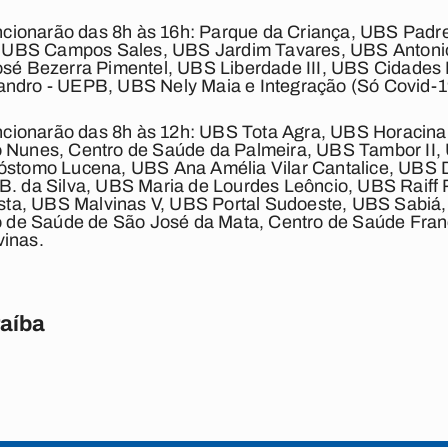
ncionarão das 8h às 16h:
Parque da Criança, UBS Padre
, UBS Campos Sales, UBS Jardim Tavares, UBS Antoni
é Bezerra Pimentel, UBS Liberdade III, UBS Cidades II
dro - UEPB, UBS Nely Maia e Integração (Só Covid-19
ncionarão das 8h às 12h:
UBS Tota Agra, UBS Horacina
Nunes, Centro de Saúde da Palmeira, UBS Tambor II,
isóstomo Lucena, UBS Ana Amélia Vilar Cantalice, UBS 
. da Silva, UBS Maria de Lourdes Leôncio, UBS Raiff
sta, UBS Malvinas V, UBS Portal Sudoeste, UBS Sabiá,
 de Saúde de São José da Mata, Centro de Saúde Franci
vinas.
raíba