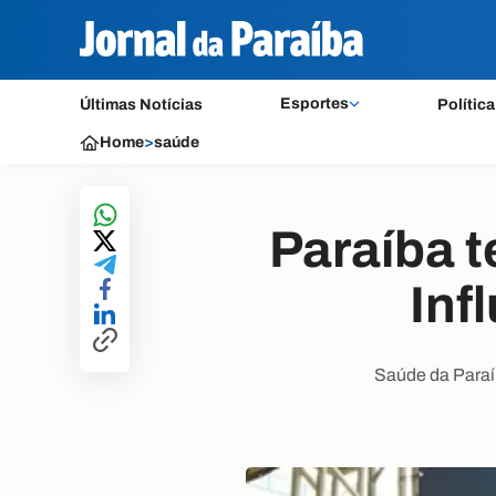
Esportes
Últimas Notícias
Política
Home
>
saúde
Paraíba t
Inf
Saúde da Paraíb