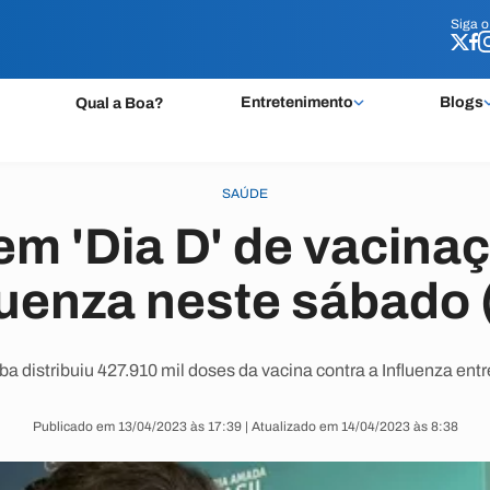
Siga 
Siga 
Entretenimento
Blogs
Qual a Boa?
SAÚDE
em 'Dia D' de vacina
luenza neste sábado 
a distribuiu 427.910 mil doses da vacina contra a Influenza entr
Publicado em 13/04/2023 às 17:39 | Atualizado em 14/04/2023 às 8:38