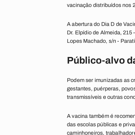
vacinação distribuídos nos 
A abertura do Dia D de Vac
Dr. Elpídio de Almeida, 21
Lopes Machado, s/n - Parat
Público-alvo 
Podem ser imunizadas as cr
gestantes, puérperas, povo
transmissíveis e outras con
A vacina também é recomend
das escolas públicas e priv
caminhoneiros, trabalhadore