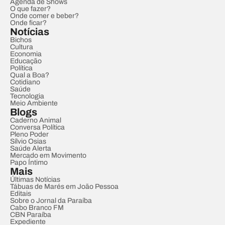
Agenda de Shows
O que fazer?
Onde comer e beber?
Onde ficar?
Notícias
Bichos
Cultura
Economia
Educação
Política
Qual a Boa?
Cotidiano
Saúde
Tecnologia
Meio Ambiente
Blogs
Caderno Animal
Conversa Política
Pleno Poder
Sílvio Osias
Saúde Alerta
Mercado em Movimento
Papo Íntimo
Mais
Últimas Notícias
Tábuas de Marés em João Pessoa
Editais
Sobre o Jornal da Paraíba
Cabo Branco FM
CBN Paraíba
Expediente