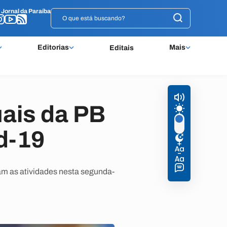
o
o
Jornal da Paraíba
Jornal da Paraíba
Editorias
Mais
Editais
ais da PB
d-19
am as atividades nesta segunda-