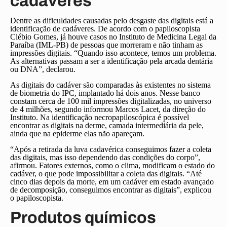
cadáveres
Dentre as dificuldades causadas pelo desgaste das digitais está a
identificação de cadáveres. De acordo com o papiloscopista
Clébio Gomes, já houve casos no Instituto de Medicina Legal da
Paraíba (IML-PB) de pessoas que morreram e não tinham as
impressões digitais. “Quando isso acontece, temos um problema.
As alternativas passam a ser a identificação pela arcada dentária
ou DNA”, declarou.
As digitais do cadáver são comparadas às existentes no sistema
de biometria do IPC, implantado há dois anos. Nesse banco
constam cerca de 100 mil impressões digitalizadas, no universo
de 4 milhões, segundo informou Marcos Lacet, da direção do
Instituto. Na identificação necropapiloscópica é possível
encontrar as digitais na derme, camada intermediária da pele,
ainda que na epiderme elas não apareçam.
“Após a retirada da luva cadavérica conseguimos fazer a coleta
das digitais, mas isso dependendo das condições do corpo”,
afirmou. Fatores externos, como o clima, modificam o estado do
cadáver, o que pode impossibilitar a coleta das digitais. “Até
cinco dias depois da morte, em um cadáver em estado avançado
de decomposição, conseguimos encontrar as digitais”, explicou
o papiloscopista.
Produtos químicos