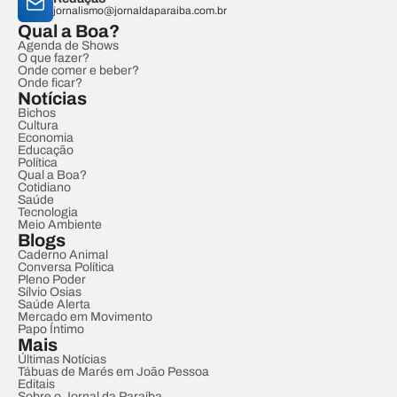
jornalismo@jornaldaparaiba.com.br
Qual a Boa?
Agenda de Shows
O que fazer?
Onde comer e beber?
Onde ficar?
Notícias
Bichos
Cultura
Economia
Educação
Política
Qual a Boa?
Cotidiano
Saúde
Tecnologia
Meio Ambiente
Blogs
Caderno Animal
Conversa Política
Pleno Poder
Sílvio Osias
Saúde Alerta
Mercado em Movimento
Papo Íntimo
Mais
Últimas Notícias
Tábuas de Marés em João Pessoa
Editais
Sobre o Jornal da Paraíba