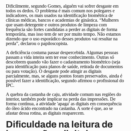
Dificilmente, segundo Gomes, alguém vai sofrer desgaste em
todos os dedos. O problema é mais comum nos polegares e
indicadores, os mais usados na identificação biométrica de
clínicas médicas, bancos e academias de ginástica. “Mulheres
que usam detergente e outros produtos de limpeza com
frequência são fortes candidatas a perder as digitais de forma
temporária, mas isso tem de ser por muito tempo. Não estamos
dizendo que o uso esporádico desses produtos vai resultar na
perda”, declarou o papiloscopista.
A deficiência costuma passar despercebida. Algumas pessoas
passam a vida inteira sem ter esse conhecimento. Outras só
descobrem quando vão fazer o cadastramento biométrico (seja
para identificação para planos de saúde, retirada de documentos
ou para votação). O desgaste pode atingir as digitais
parcialmente, mas, se alguns pontos foram preservados, ainda é
possível fazer a identificação, segundo afirmou o profissional do
IPC.
A quebra da castanha de caju, atividade comum nas regiões do
interior, também pode implicar na perda das impressões. De
forma contínua, a atividade 'apaga' as digitais em consequência
do óleo ácido encontrado na castanha. A sorte é que, ao se
afastar dessa rotina, as digitais reaparecem.
Dificuldade na leitura de