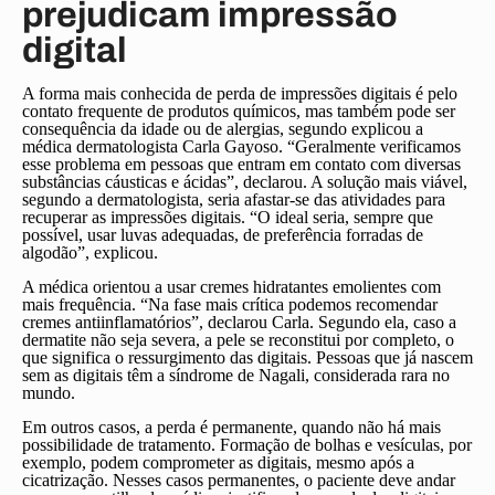
prejudicam impressão
digital
A forma mais conhecida de perda de impressões digitais é pelo
contato frequente de produtos químicos, mas também pode ser
consequência da idade ou de alergias, segundo explicou a
médica dermatologista Carla Gayoso. “Geralmente verificamos
esse problema em pessoas que entram em contato com diversas
substâncias cáusticas e ácidas”, declarou. A solução mais viável,
segundo a dermatologista, seria afastar-se das atividades para
recuperar as impressões digitais. “O ideal seria, sempre que
possível, usar luvas adequadas, de preferência forradas de
algodão”, explicou.
A médica orientou a usar cremes hidratantes emolientes com
mais frequência. “Na fase mais crítica podemos recomendar
cremes antiinflamatórios”, declarou Carla. Segundo ela, caso a
dermatite não seja severa, a pele se reconstitui por completo, o
que significa o ressurgimento das digitais. Pessoas que já nascem
sem as digitais têm a síndrome de Nagali, considerada rara no
mundo.
Em outros casos, a perda é permanente, quando não há mais
possibilidade de tratamento. Formação de bolhas e vesículas, por
exemplo, podem comprometer as digitais, mesmo após a
cicatrização. Nesses casos permanentes, o paciente deve andar