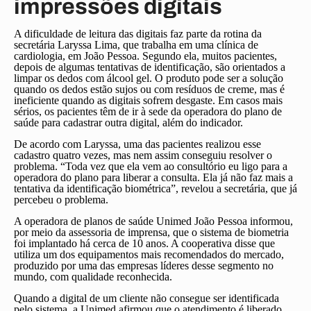
impressões digitais
A dificuldade de leitura das digitais faz parte da rotina da
secretária Laryssa Lima, que trabalha em uma clínica de
cardiologia, em João Pessoa. Segundo ela, muitos pacientes,
depois de algumas tentativas de identificação, são orientados a
limpar os dedos com álcool gel. O produto pode ser a solução
quando os dedos estão sujos ou com resíduos de creme, mas é
ineficiente quando as digitais sofrem desgaste. Em casos mais
sérios, os pacientes têm de ir à sede da operadora do plano de
saúde para cadastrar outra digital, além do indicador.
De acordo com Laryssa, uma das pacientes realizou esse
cadastro quatro vezes, mas nem assim conseguiu resolver o
problema. “Toda vez que ela vem ao consultório eu ligo para a
operadora do plano para liberar a consulta. Ela já não faz mais a
tentativa da identificação biométrica”, revelou a secretária, que já
percebeu o problema.
A operadora de planos de saúde Unimed João Pessoa informou,
por meio da assessoria de imprensa, que o sistema de biometria
foi implantado há cerca de 10 anos. A cooperativa disse que
utiliza um dos equipamentos mais recomendados do mercado,
produzido por uma das empresas líderes desse segmento no
mundo, com qualidade reconhecida.
Quando a digital de um cliente não consegue ser identificada
pelo sistema, a Unimed afirmou que o atendimento é liberado