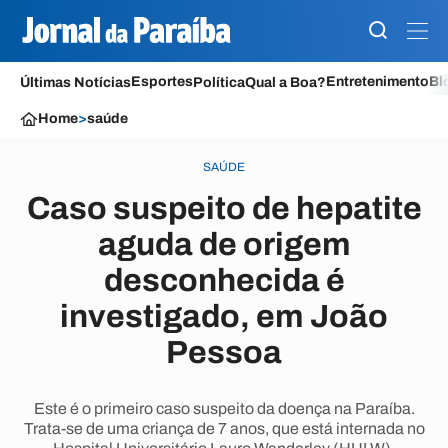
Esportes
Entretenimento
Bl
Últimas Notícias
Política
Qual a Boa?
Home
>
saúde
SAÚDE
Caso suspeito de hepatite
aguda de origem
desconhecida é
investigado, em João
Pessoa
Este é o primeiro caso suspeito da doença na Paraíba.
Trata-se de uma criança de 7 anos, que está internada no