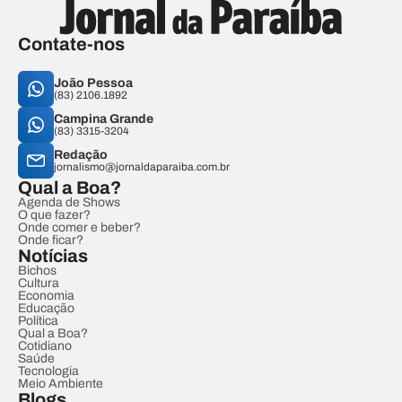
Contate-nos
João Pessoa
(83) 2106.1892
Campina Grande
(83) 3315-3204
Redação
jornalismo@jornaldaparaiba.com.br
Qual a Boa?
Agenda de Shows
O que fazer?
Onde comer e beber?
Onde ficar?
Notícias
Bichos
Cultura
Economia
Educação
Política
Qual a Boa?
Cotidiano
Saúde
Tecnologia
Meio Ambiente
Blogs