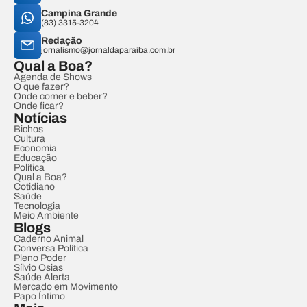
Campina Grande
(83) 3315-3204
Redação
jornalismo@jornaldaparaiba.com.br
Qual a Boa?
Agenda de Shows
O que fazer?
Onde comer e beber?
Onde ficar?
Notícias
Bichos
Cultura
Economia
Educação
Política
Qual a Boa?
Cotidiano
Saúde
Tecnologia
Meio Ambiente
Blogs
Caderno Animal
Conversa Política
Pleno Poder
Sílvio Osias
Saúde Alerta
Mercado em Movimento
Papo Íntimo