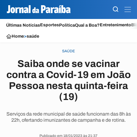
Esportes
Entretenimento
Bl
Últimas Notícias
Política
Qual a Boa?
Home
>
saúde
SAÚDE
Saiba onde se vacinar
contra a Covid-19 em João
Pessoa nesta quinta-feira
(19)
Serviços da rede municipal de saúde funcionam das 8h às
22h, ofertando imunizantes de campanha e de rotina.
Publicado em 18/01/2023 às 21:37