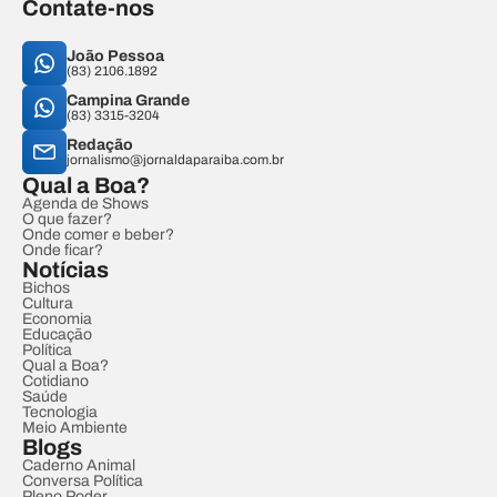
Contate-nos
João Pessoa
(83) 2106.1892
Campina Grande
(83) 3315-3204
Redação
jornalismo@jornaldaparaiba.com.br
Qual a Boa?
Agenda de Shows
O que fazer?
Onde comer e beber?
Onde ficar?
Notícias
Bichos
Cultura
Economia
Educação
Política
Qual a Boa?
Cotidiano
Saúde
Tecnologia
Meio Ambiente
Blogs
Caderno Animal
Conversa Política
Pleno Poder