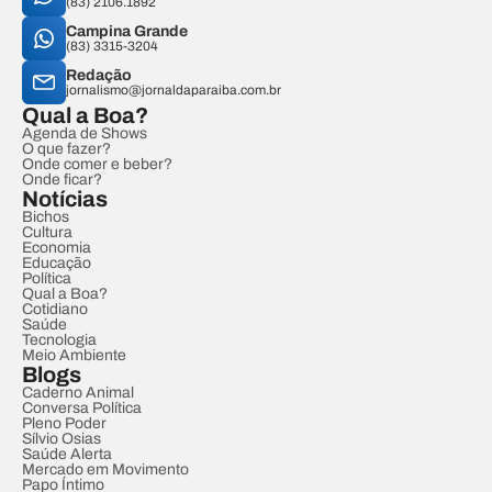
(83) 2106.1892
Campina Grande
(83) 3315-3204
Redação
jornalismo@jornaldaparaiba.com.br
Qual a Boa?
Agenda de Shows
O que fazer?
Onde comer e beber?
Onde ficar?
Notícias
Bichos
Cultura
Economia
Educação
Política
Qual a Boa?
Cotidiano
Saúde
Tecnologia
Meio Ambiente
Blogs
Caderno Animal
Conversa Política
Pleno Poder
Sílvio Osias
Saúde Alerta
Mercado em Movimento
Papo Íntimo