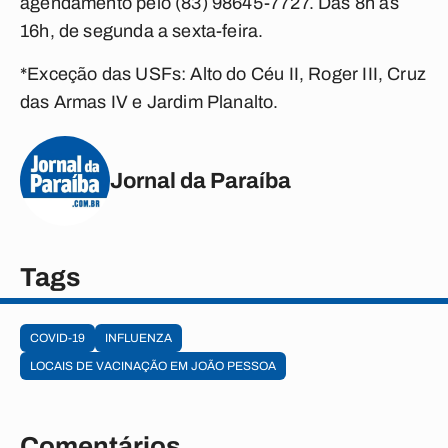
agendamento pelo (83) 98645-7727. Das 8h às
16h, de segunda a sexta-feira.
*Exceção das USFs: Alto do Céu II, Roger III, Cruz
das Armas IV e Jardim Planalto.
Jornal da Paraíba
Tags
COVID-19
INFLUENZA
LOCAIS DE VACINAÇÃO EM JOÃO PESSOA
Comentários