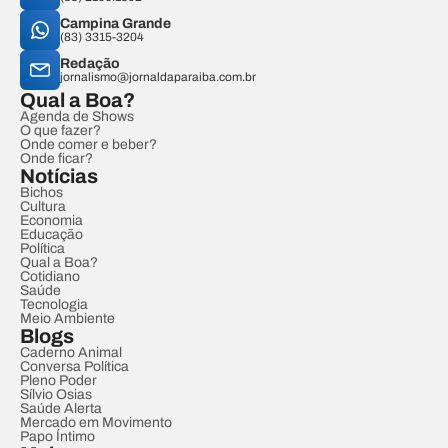
Campina Grande
(83) 3315-3204
Redação
jornalismo@jornaldaparaiba.com.br
Qual a Boa?
Agenda de Shows
O que fazer?
Onde comer e beber?
Onde ficar?
Notícias
Bichos
Cultura
Economia
Educação
Política
Qual a Boa?
Cotidiano
Saúde
Tecnologia
Meio Ambiente
Blogs
Caderno Animal
Conversa Política
Pleno Poder
Sílvio Osias
Saúde Alerta
Mercado em Movimento
Papo Íntimo