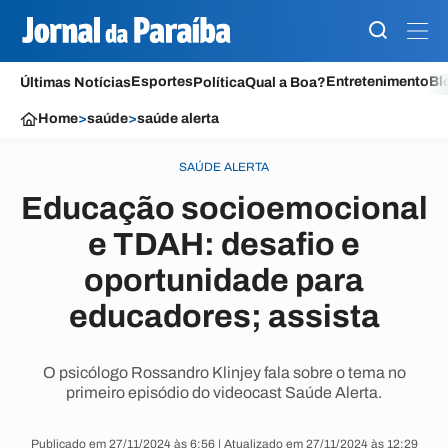
Esportes
Entretenimento
Bl
Últimas Notícias
Política
Qual a Boa?
Home
>
saúde
>
saúde alerta
SAÚDE ALERTA
Educação socioemocional
e TDAH: desafio e
oportunidade para
educadores; assista
O psicólogo Rossandro Klinjey fala sobre o tema no
primeiro episódio do videocast Saúde Alerta.
Publicado em 27/11/2024 às 6:56 | Atualizado em 27/11/2024 às 12:29