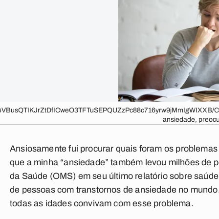
TIKJrZtDfICweO3TFTuSEPQUZzPc88c716yrw9jMmIgWIXXB/CI2dqC
ansiedade, preocu
Ansiosamente fui procurar quais foram os problema
que a minha “ansiedade” também levou milhões de pe
da Saúde (OMS) em seu último relatório sobre saúde 
de pessoas com transtornos de ansiedade no mundo. 
todas as idades convivam com esse problema.