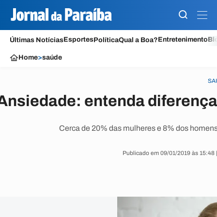
Esportes
Entretenimento
Bl
Últimas Notícias
Política
Qual a Boa?
Home
>
saúde
SA
Ansiedade: entenda diferença
Cerca de 20% das mulheres e 8% dos homens a
Publicado em 09/01/2019 às 15:48 