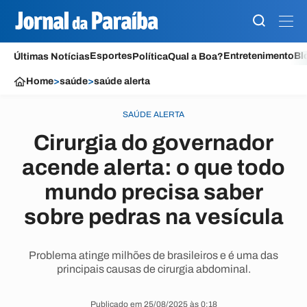
Esportes
Entretenimento
Bl
Últimas Notícias
Política
Qual a Boa?
Home
>
saúde
>
saúde alerta
SAÚDE ALERTA
Cirurgia do governador
acende alerta: o que todo
mundo precisa saber
sobre pedras na vesícula
Problema atinge milhões de brasileiros e é uma das
principais causas de cirurgia abdominal.
Publicado em 25/08/2025 às 0:18