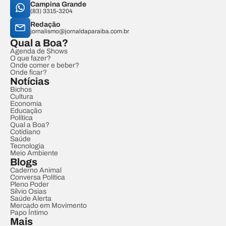
Campina Grande
(83) 3315-3204
Redação
jornalismo@jornaldaparaiba.com.br
Qual a Boa?
Agenda de Shows
O que fazer?
Onde comer e beber?
Onde ficar?
Notícias
Bichos
Cultura
Economia
Educação
Política
Qual a Boa?
Cotidiano
Saúde
Tecnologia
Meio Ambiente
Blogs
Caderno Animal
Conversa Política
Pleno Poder
Sílvio Osias
Saúde Alerta
Mercado em Movimento
Papo Íntimo
Mais