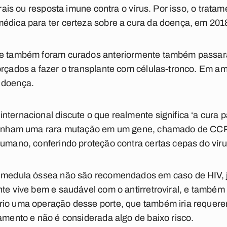
irais ou resposta imune contra o vírus. Por isso, o tratam
médica para ter certeza sobre a cura da doença, em 201
que também foram curados anteriormente também passa
orçados a fazer o transplante com células-tronco. Em a
a doença.
ternacional discute o que realmente significa ‘a cura p
s tinham uma rara mutação em um gene, chamado de CC
humano, conferindo proteção contra certas cepas do vír
e medula óssea não são recomendados em caso de HIV, j
te vive bem e saudável com o antirretroviral, e também 
rio uma operação desse porte, que também iria requere
tamento e não é considerada algo de baixo risco.