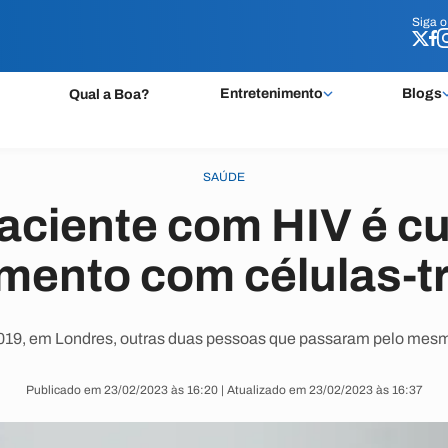
Siga 
Siga 
Entretenimento
Blogs
Qual a Boa?
SAÚDE
paciente com HIV é c
amento com células-t
019, em Londres, outras duas pessoas que passaram pelo mesm
Publicado em 23/02/2023 às 16:20 | Atualizado em 23/02/2023 às 16:37