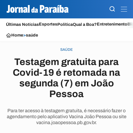
Esportes
Entretenimento
Bl
Últimas Notícias
Política
Qual a Boa?
Home
>
saúde
SAÚDE
Testagem gratuita para
Covid-19 é retomada na
segunda (7) em João
Pessoa
Para ter acesso à testagem gratuita, é necessário fazer o
agendamento pelo aplicativo Vacina João Pessoa ou site
vacina.joaopessoa.pb.gov.br.