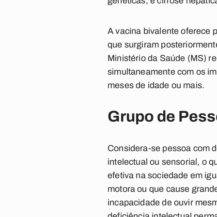
genéticas, e cirrose hepátic
A vacina bivalente oferece p
que surgiram posteriorment
Ministério da Saúde (MS) r
simultaneamente com os imun
meses de idade ou mais.
Grupo de Pess
Considera-se pessoa com de
intelectual ou sensorial, o 
efetiva na sociedade em ig
motora ou que cause grande 
incapacidade de ouvir mesm
deficiência intelectual perma