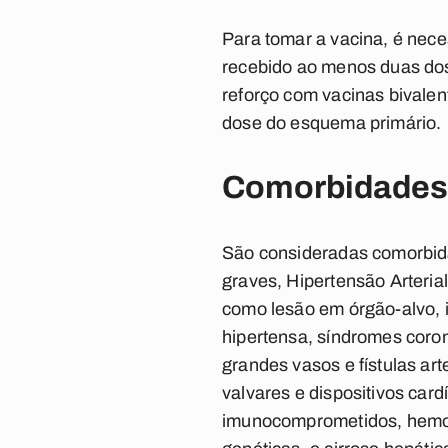
Para tomar a vacina, é nec
recebido ao menos duas dos
reforço com vacinas bivalen
dose do esquema primário.
Comorbidades
São consideradas comorbida
graves, Hipertensão Arterial
como lesão em órgão-alvo, i
hipertensa, síndromes coron
grandes vasos e fístulas art
valvares e dispositivos car
imunocomprometidos, hemog