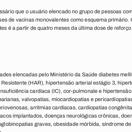
essário que o usuário elencado no grupo de pessoas c
es de vacinas monovalentes como esquema primário. O
tes é a partir de quatro meses da última dose de reforç
des elencadas pelo Ministério da Saúde diabetes melli
 Resistente (HAR), hipertensão arterial estágio 3, hipert
nsuficiência cardíaca (IC), cor-pulmonale e hipertensão
arianas, valvopatias, miocardiopatias e pericardiopatia
eriovenosas, arritmias cardíacas, cardiopatias congênita
díacos implantados, doenças neurológicas crônicas, doen
lobinopatias graves, obesidade mórbida, síndrome de