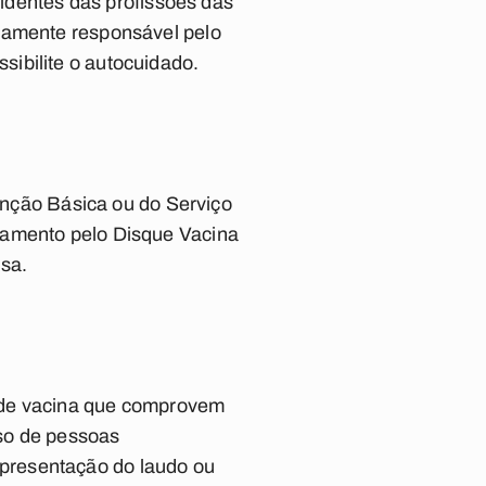
sidentes das profissões das
etamente responsável pelo
ibilite o autocuidado.
tenção Básica ou do Serviço
damento pelo Disque Vacina
asa.
 de vacina que comprovem
so de pessoas
presentação do laudo ou