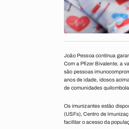
João Pessoa continua garan
Com a Pfizer Bivalente, a v
são pessoas imunocomprome
anos de idade, idosos acima
de comunidades quilombolas
Os imunizantes estão dispon
(USFs), Centro de Imunizaçã
facilitar o acesso da popul