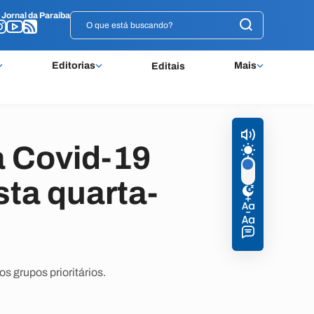
o
o
Jornal da Paraíba
Jornal da Paraíba
Editorias
Mais
Editais
a Covid-19
sta quarta-
s grupos prioritários.