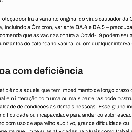
a.
roteção contra a variante original do vírus causador da
e, incluindo a Ômicron, variante BA.4 e BA.5 – preocu
ecomenda que as vacinas contra a Covid-19 podem ser 
izantes do calendário vacinal ou em qualquer intervalo 
oa com deficiência
ficiência aquela que tem impedimento de longo prazo de
qual em interação com uma ou mais barreiras pode obstru
ualdade de condições as demais pessoas. Esse grupo in
dificuldade ou incapacidade para andar ou subir escad
o com uso de aparelho auditivo, grande dificuldade ou 
nente que limite suas atividades habituais como trabalhar