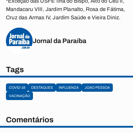
*Exceção das USFs: Ilha do Bispo, Alto do Céu II,
Mandacaru VIII, Jardim Planalto, Rosa de Fátima,
Cruz das Armas IV, Jardim Saúde e Vieira Diniz.
Jornal da Paraíba
Tags
COVID-19
DESTAQUES
INFLUENZA
JOAO PESSOA
VACINAÇÃO
Comentários