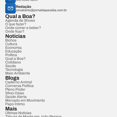
Redação
jornalismo@jornaldaparaiba.com.br
Qual a Boa?
Agenda de Shows
O que fazer?
Onde comer e beber?
Onde ficar?
Notícias
Bichos
Cultura
Economia
Educação
Política
Qual a Boa?
Cotidiano
Saúde
Tecnologia
Meio Ambiente
Blogs
Caderno Animal
Conversa Política
Pleno Poder
Sílvio Osias
Saúde Alerta
Mercado em Movimento
Papo Íntimo
Mais
Últimas Notícias
Tábuas de Marés em João Pessoa