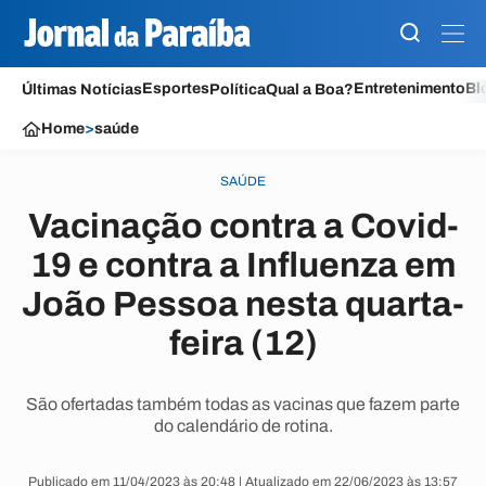
Esportes
Entretenimento
Bl
Últimas Notícias
Política
Qual a Boa?
Home
>
saúde
SAÚDE
Vacinação contra a Covid-
19 e contra a Influenza em
João Pessoa nesta quarta-
feira (12)
São ofertadas também todas as vacinas que fazem parte
do calendário de rotina.
Publicado em 11/04/2023 às 20:48 | Atualizado em 22/06/2023 às 13:57