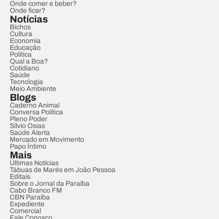
Onde comer e beber?
Onde ficar?
Notícias
Bichos
Cultura
Economia
Educação
Política
Qual a Boa?
Cotidiano
Saúde
Tecnologia
Meio Ambiente
Blogs
Caderno Animal
Conversa Política
Pleno Poder
Sílvio Osias
Saúde Alerta
Mercado em Movimento
Papo Íntimo
Mais
Últimas Notícias
Tábuas de Marés em João Pessoa
Editais
Sobre o Jornal da Paraíba
Cabo Branco FM
CBN Paraíba
Expediente
Comercial
Fale Conosco