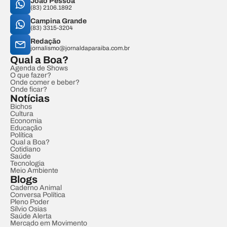
João Pessoa
(83) 2106.1892
Campina Grande
(83) 3315-3204
Redação
jornalismo@jornaldaparaiba.com.br
Qual a Boa?
Agenda de Shows
O que fazer?
Onde comer e beber?
Onde ficar?
Notícias
Bichos
Cultura
Economia
Educação
Política
Qual a Boa?
Cotidiano
Saúde
Tecnologia
Meio Ambiente
Blogs
Caderno Animal
Conversa Política
Pleno Poder
Sílvio Osias
Saúde Alerta
Mercado em Movimento