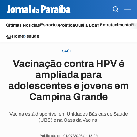
Esportes
Entretenimento
Bl
Últimas Notícias
Política
Qual a Boa?
Home
>
saúde
SAÚDE
Vacinação contra HPV é
ampliada para
adolescentes e jovens em
Campina Grande
Vacina está disponível em Unidades Básicas de Saúde
(UBS) e na Casa da Vacina.
Publicado em 01/07/2026 às 18:24