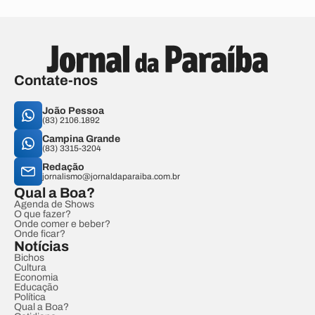
Contate-nos
João Pessoa
(83) 2106.1892
Campina Grande
(83) 3315-3204
Redação
jornalismo@jornaldaparaiba.com.br
Qual a Boa?
Agenda de Shows
O que fazer?
Onde comer e beber?
Onde ficar?
Notícias
Bichos
Cultura
Economia
Educação
Política
Qual a Boa?