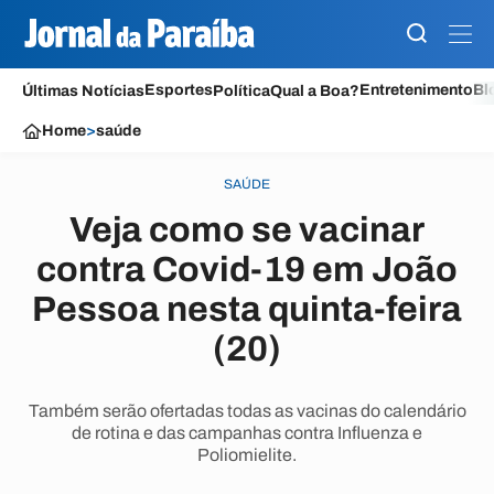
Esportes
Entretenimento
Bl
Últimas Notícias
Política
Qual a Boa?
Home
>
saúde
SAÚDE
Veja como se vacinar
contra Covid-19 em João
Pessoa nesta quinta-feira
(20)
Também serão ofertadas todas as vacinas do calendário
de rotina e das campanhas contra Influenza e
Poliomielite.