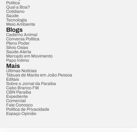
Política
Qual a Boa?
Cotidiano
Saúde
Tecnologia
Meio Ambiente
Blogs
Caderno Animal
Conversa Política
Pleno Poder
Sílvio Osias
Saúde Alerta
Mercado em Movimento
Papo Íntimo
Mais
Últimas Notícias
Tábuas de Marés em João Pessoa
Editais
Sobre o Jornal da Paraíba
Cabo Branco FM
CBN Paraíba
Expediente
Comercial
Fale Conosco
Política de Privacidade
Espaço Opinião
© REDE PARAÍBA DE COMUNICAÇÃO