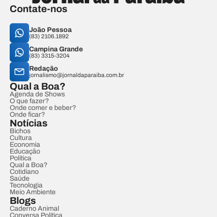
Contate-nos
João Pessoa
(83) 2106.1892
Campina Grande
(83) 3315-3204
Redação
jornalismo@jornaldaparaiba.com.br
Qual a Boa?
Agenda de Shows
O que fazer?
Onde comer e beber?
Onde ficar?
Notícias
Bichos
Cultura
Economia
Educação
Política
Qual a Boa?
Cotidiano
Saúde
Tecnologia
Meio Ambiente
Blogs
Caderno Animal
Conversa Política