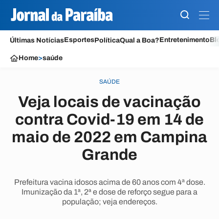
Esportes
Entretenimento
Bl
Últimas Notícias
Política
Qual a Boa?
Home
>
saúde
SAÚDE
Veja locais de vacinação
contra Covid-19 em 14 de
maio de 2022 em Campina
Grande
Prefeitura vacina idosos acima de 60 anos com 4ª dose.
Imunização da 1ª, 2ª e dose de reforço segue para a
população; veja endereços.