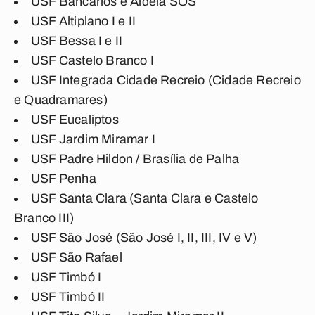
USF Bancários e Aldeia SOS
USF Altiplano I e II
USF Bessa I e II
USF Castelo Branco I
USF Integrada Cidade Recreio (Cidade Recreio
e Quadramares)
USF Eucaliptos
USF Jardim Miramar I
USF Padre Hildon / Brasília de Palha
USF Penha
USF Santa Clara (Santa Clara e Castelo
Branco III)
USF São José (São José I, II, III, IV e V)
USF São Rafael
USF Timbó I
USF Timbó II