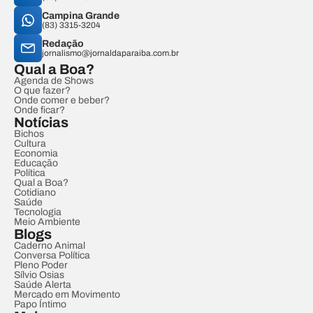
Campina Grande
(83) 3315-3204
Redação
jornalismo@jornaldaparaiba.com.br
Qual a Boa?
Agenda de Shows
O que fazer?
Onde comer e beber?
Onde ficar?
Notícias
Bichos
Cultura
Economia
Educação
Política
Qual a Boa?
Cotidiano
Saúde
Tecnologia
Meio Ambiente
Blogs
Caderno Animal
Conversa Política
Pleno Poder
Sílvio Osias
Saúde Alerta
Mercado em Movimento
Papo Íntimo