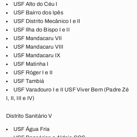
USF Alto do Céu I
USF Bairro dos Ipês
USF Distrito Mecânico I e II
USF Ilha do Bispo I e II
USF Mandacaru VII
USF Mandacaru VIII
USF Mandacaru IX
USF Matinha I
USF Róger I e II
USF Tambiá
USF Varadouro I e II USF Viver Bem (Padre Zé
I, II, III e IV)
Distrito Sanitário V
USF Água Fria