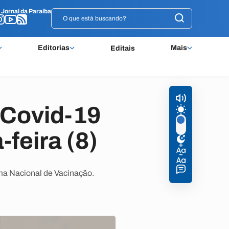
o
o
Jornal da Paraíba
Jornal da Paraíba
Editorias
Mais
Editais
 Covid-19
feira (8)
ama Nacional de Vacinação.