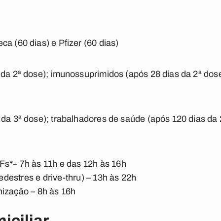
a (60 dias) e Pfizer (60 dias)
 da 2ª dose); imunossuprimidos (após 28 dias da 2ª dos
 da 3ª dose); trabalhadores de saúde (após 120 dias da
Fs*– 7h às 11h e das 12h às 16h
estres e drive-thru) – 13h às 22h
nização – 8h às 16h
iciliar