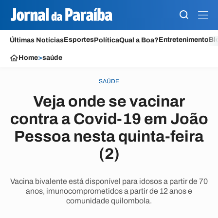
Esportes
Entretenimento
Bl
Últimas Notícias
Política
Qual a Boa?
Home
>
saúde
SAÚDE
Veja onde se vacinar
contra a Covid-19 em João
Pessoa nesta quinta-feira
(2)
Vacina bivalente está disponível para idosos a partir de 70
anos, imunocomprometidos a partir de 12 anos e
comunidade quilombola.