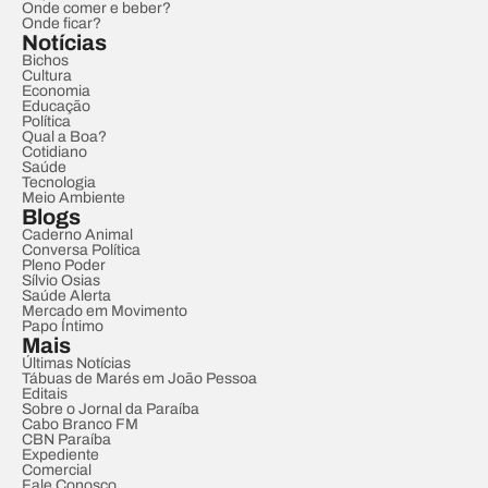
Onde comer e beber?
Onde ficar?
Notícias
Bichos
Cultura
Economia
Educação
Política
Qual a Boa?
Cotidiano
Saúde
Tecnologia
Meio Ambiente
Blogs
Caderno Animal
Conversa Política
Pleno Poder
Sílvio Osias
Saúde Alerta
Mercado em Movimento
Papo Íntimo
Mais
Últimas Notícias
Tábuas de Marés em João Pessoa
Editais
Sobre o Jornal da Paraíba
Cabo Branco FM
CBN Paraíba
Expediente
Comercial
Fale Conosco