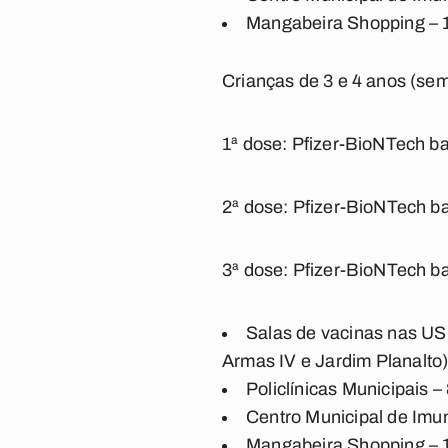
Mangabeira Shopping – 1
Crianças de 3 e 4 anos (s
1ª dose: Pfizer-BioNTech b
2ª dose: Pfizer-BioNTech ba
3ª dose: Pfizer-BioNTech ba
Salas de vacinas nas USF
Armas IV e Jardim Planalto
Policlínicas Municipais –
Centro Municipal de Imu
Mangabeira Shopping – 1