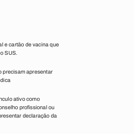
l e cartão de vacina que
do SUS.
io precisam apresentar
édica
nculo ativo como
onselho profissional ou
resentar declaração da