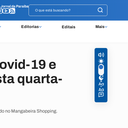
o
o
Jornal da Paraíba
Jornal da Paraíba
Editorias
Mais
Editais
ovid-19 e
ta quarta-
lado no Mangabeira Shopping.