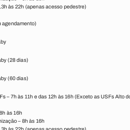
3h às 22h (apenas acesso pedestre)
em agendamento)
aby
by (28 dias)
by (60 dias)
s – 7h às 11h e das 12h às 16h (Exceto as USFs Alto do 
)
 8h às 16h
nização – 8h às 16h
3h às 22h (apenas acesso pedestre)