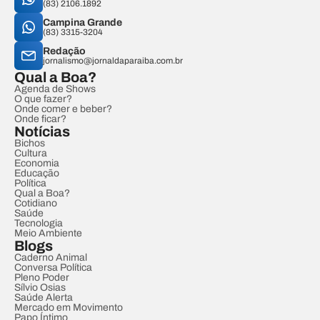
(83) 2106.1892
Campina Grande
(83) 3315-3204
Redação
jornalismo@jornaldaparaiba.com.br
Qual a Boa?
Agenda de Shows
O que fazer?
Onde comer e beber?
Onde ficar?
Notícias
Bichos
Cultura
Economia
Educação
Política
Qual a Boa?
Cotidiano
Saúde
Tecnologia
Meio Ambiente
Blogs
Caderno Animal
Conversa Política
Pleno Poder
Sílvio Osias
Saúde Alerta
Mercado em Movimento
Papo Íntimo