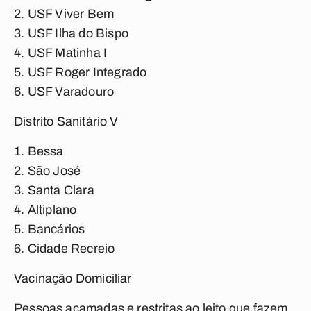
USF Viver Bem
USF Ilha do Bispo
USF Matinha I
USF Roger Integrado
USF Varadouro
Distrito Sanitário V
Bessa
São José
Santa Clara
Altiplano
Bancários
Cidade Recreio
Vacinação Domiciliar
Pessoas acamadas e restritas ao leito que fazem