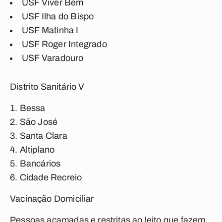
USF Viver Bem
USF Ilha do Bispo
USF Matinha I
USF Roger Integrado
USF Varadouro
Distrito Sanitário V
Bessa
São José
Santa Clara
Altiplano
Bancários
Cidade Recreio
Vacinação Domiciliar
Pessoas acamadas e restritas ao leito que fazem