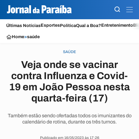
Esportes
Entretenimento
Bl
Últimas Notícias
Política
Qual a Boa?
Home
>
saúde
SAÚDE
Veja onde se vacinar
contra Influenza e Covid-
19 em João Pessoa nesta
quarta-feira (17)
Também estão sendo ofertadas todos os imunizantes do
calendário de rotina, durante os três turnos.
Publicado em 16/05/2023 às 17:26