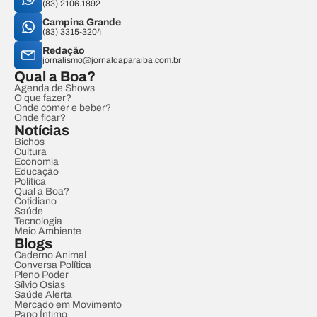
(83) 2106.1892
Campina Grande
(83) 3315-3204
Redação
jornalismo@jornaldaparaiba.com.br
Qual a Boa?
Agenda de Shows
O que fazer?
Onde comer e beber?
Onde ficar?
Notícias
Bichos
Cultura
Economia
Educação
Política
Qual a Boa?
Cotidiano
Saúde
Tecnologia
Meio Ambiente
Blogs
Caderno Animal
Conversa Política
Pleno Poder
Sílvio Osias
Saúde Alerta
Mercado em Movimento
Papo Íntimo