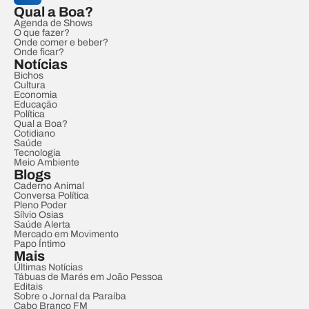
Qual a Boa?
Agenda de Shows
O que fazer?
Onde comer e beber?
Onde ficar?
Notícias
Bichos
Cultura
Economia
Educação
Política
Qual a Boa?
Cotidiano
Saúde
Tecnologia
Meio Ambiente
Blogs
Caderno Animal
Conversa Política
Pleno Poder
Sílvio Osias
Saúde Alerta
Mercado em Movimento
Papo Íntimo
Mais
Últimas Notícias
Tábuas de Marés em João Pessoa
Editais
Sobre o Jornal da Paraíba
Cabo Branco FM