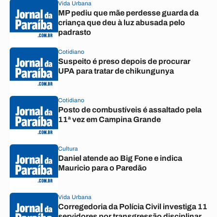
Vida Urbana
MP pediu que mãe perdesse guarda da
criança que deu à luz abusada pelo
padrasto
Cotidiano
Suspeito é preso depois de procurar
UPA para tratar de chikungunya
Cotidiano
Posto de combustíveis é assaltado pela
11ª vez em Campina Grande
Cultura
Daniel atende ao Big Fone e indica
Mauricio para o Paredão
Vida Urbana
Corregedoria da Polícia Civil investiga 11
servidores por transgressão disciplinar