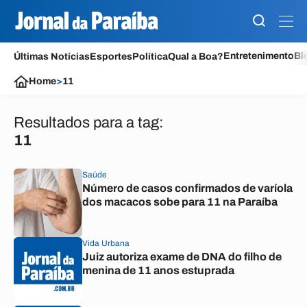
Entretenimento
Bl
Últimas Notícias
Esportes
Política
Qual a Boa?
Home
>
11
Resultados para a tag:
11
Saúde
Número de casos confirmados de varíola
dos macacos sobe para 11 na Paraíba
Vida Urbana
Juiz autoriza exame de DNA do filho de
menina de 11 anos estuprada