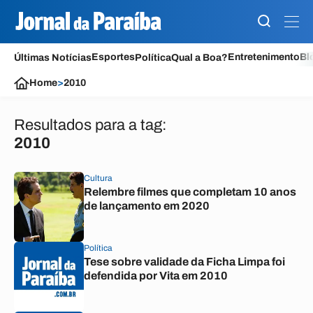
Esportes
Entretenimento
Bl
Últimas Notícias
Política
Qual a Boa?
Home
>
2010
Resultados para a tag:
2010
Cultura
Relembre filmes que completam 10 anos
de lançamento em 2020
Política
Tese sobre validade da Ficha Limpa foi
defendida por Vita em 2010