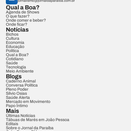
jornalismo@jornaldaparaiba.com.br
Qual a Boa?
Agenda de Shows
O que fazer?
Onde comer e beber?
Onde ficar?
Notícias
Bichos
Cultura
Economia
Educação
Política
Qual a Boa?
Cotidiano
Saúde
Tecnologia
Meio Ambiente
Blogs
Caderno Animal
Conversa Política
Pleno Poder
Sílvio Osias
Saúde Alerta
Mercado em Movimento
Papo Íntimo
Mais
Últimas Notícias
Tábuas de Marés em João Pessoa
Editais
Sobre o Jornal da Paraíba