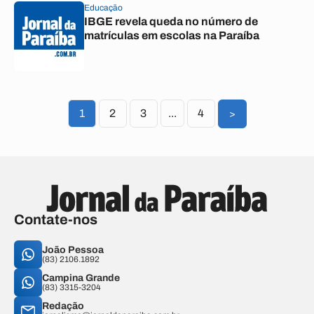
Educação
IBGE revela queda no número de
matrículas em escolas na Paraíba
1
2
3
...
4
>
Contate-nos
João Pessoa
(83) 2106.1892
Campina Grande
(83) 3315-3204
Redação