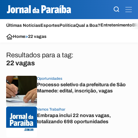
Entretenimento
Bl
Últimas Notícias
Esportes
Política
Qual a Boa?
Home
>
22 vagas
Resultados para a tag:
22 vagas
Oportunidades
Processo seletivo da prefeitura de São
Mamede: edital, inscrição, vagas
Vamos Trabalhar
Embrapa inclui 22 novas vagas,
totalizando 698 oportunidades